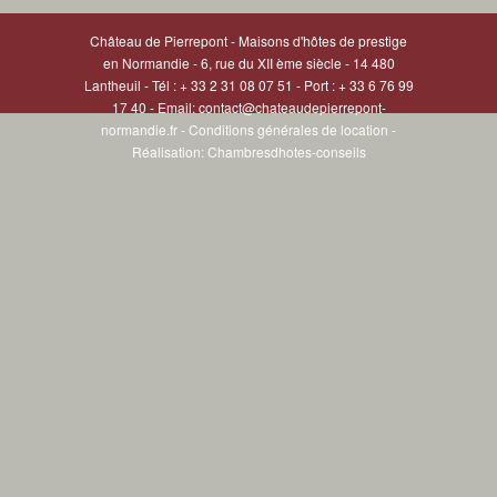
Château de Pierrepont - Maisons d'hôtes de prestige
en Normandie - 6, rue du XII ème siècle - 14 480
Lantheuil - Tél : + 33 2 31 08 07 51 - Port : + 33 6 76 99
17 40 - Email:
contact@chateaudepierrepont-
normandie.fr
-
Conditions générales de location
-
Réalisation: Chambresdhotes-conseils