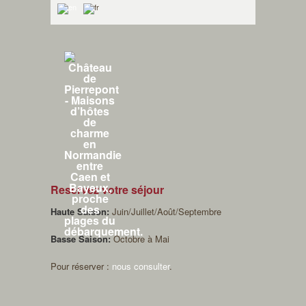
Reservez votre séjour
Haute Saison:
Juin/Juillet/Août/Septembre
Basse Saison:
Octobre à Mai
Pour réserver :
nous consulter
.